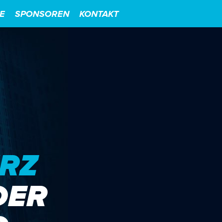
E
SPONSOREN
KONTAKT
RZ
DER