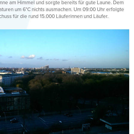
nne am Himmel und sorgte bereits für gute Laune. Dem
aturen um 6°C nichts ausmachen. Um 09:00 Uhr erfolgte
uss für die rund 15.000 Läuferinnen und Läufer.